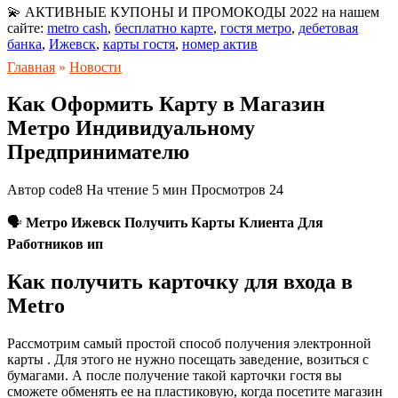
💫 АКТИВНЫЕ КУПОНЫ И ПРОМОКОДЫ 2022 на нашем
сайте:
metro cash
,
бесплатно карте
,
гостя метро
,
дебетовая
банка
,
Ижевск
,
карты гостя
,
номер актив
Главная
»
Новости
Как Оформить Карту в Магазин
Метро Индивидуальному
Предпринимателю
Автор
code8
На чтение
5 мин
Просмотров
24
🗣
Метро Ижевск Получить Карты Клиента Для
Работников ип
Как получить карточку для входа в
Metro
Рассмотрим самый простой способ получения электронной
карты . Для этого не нужно посещать заведение, возиться с
бумагами. А после получение такой карточки гостя вы
сможете обменять ее на пластиковую, когда посетите магазин