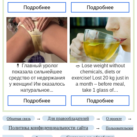
Подробнее
Подробнее
💊 Главный уролог
🥗 Lose weight without
показала сильнейшее
chemicals, diets or
средство от недержания
exercise! Lost 20 kg just in
у женщин! Им оказалось
a month – before meal,
натуральное...
take 1 glass of…
Подробнее
Подробнее
→
→
→
Для правообладателей
Обратная связь
О проекте
Политика конфиденциальности сайта
→
Пользовательское