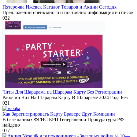
Пятерочка Ижевск Каталог Товаров и Акции Сегодня
Предложений очень много и постоянно информация и список
0
22
Читы Для Шарарама на Шарарам Карту Без Регистрации
Рабочий Чит На Шарарам Карту В Шарараме 2024 Года Без
0
21
Как Зарегистрировать Карту Браверс Друг Компании
В базе данных ФГИС ЕРП Генеральной Прокуратуры РФ
найдено
0
17