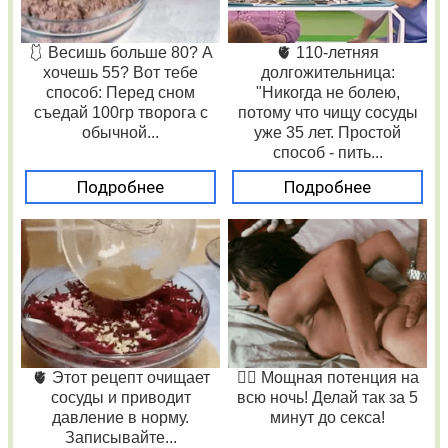
🩱 Весишь больше 80? А
🫀 110-летняя
хочешь 55? Вот тебе
долгожительница:
способ: Перед сном
"Никогда не болею,
съедай 100гр творога с
потому что чищу сосуды
обычной...
уже 35 лет. Простой
способ - пить...
Подробнее
Подробнее
🫀 Этот рецепт очищает
❤️‍🔥 Мощная потенция на
сосуды и приводит
всю ночь! Делай так за 5
давление в норму.
минут до секса!
Записывайте...