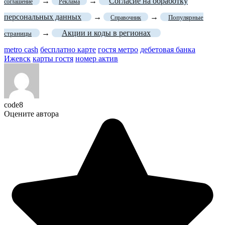
→
→
Согласие на обработку
соглашение
Реклама
персональных данных
→
→
Популярные
Справочник
→
Акции и коды в регионах
страницы
metro cash
бесплатно карте
гостя метро
дебетовая банка
Ижевск
карты гостя
номер актив
code8
Оцените автора