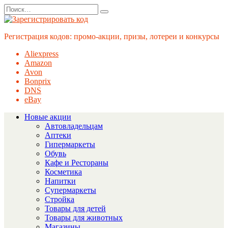
Перейти
Search
к
for:
содержанию
Регистрация кодов: промо-акции, призы, лотереи и конкурсы
Aliexpress
Amazon
Avon
Bonprix
DNS
eBay
Новые акции
Автовладельцам
Аптеки
Гипермаркеты
Обувь
Кафе и Рестораны
Косметика
Напитки
Супермаркеты
Стройка
Товары для детей
Товары для животных
Магазины