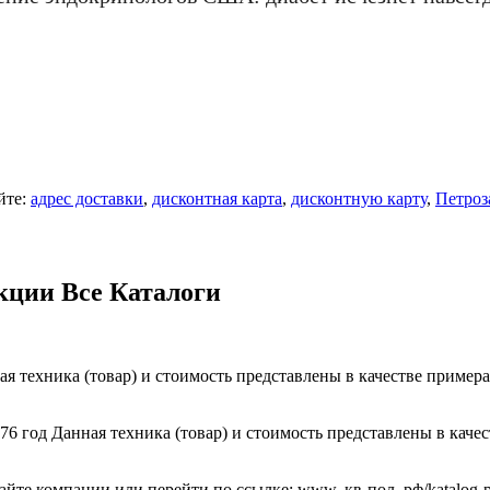
йте:
адрес доставки
,
дисконтная карта
,
дисконтную карту
,
Петроз
кции Все Каталоги
ная техника (товар) и стоимость представлены в качестве пример
 1976 год Данная техника (товар) и стоимость представлены в ка
мпании или перейти по ссылке: www. кв-пол. рф/katalog-plit