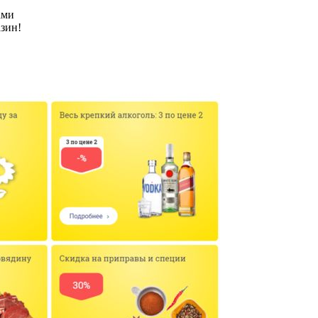
ами
азин!