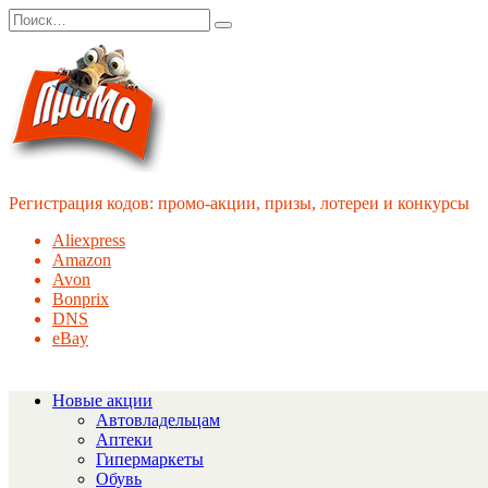
Перейти
Search
к
for:
содержанию
Регистрация кодов: промо-акции, призы, лотереи и конкурсы
Aliexpress
Amazon
Avon
Bonprix
DNS
eBay
Новые акции
Автовладельцам
Аптеки
Гипермаркеты
Обувь