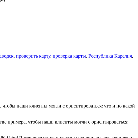
аводск
,
проверить карту
,
проверка карты
,
Республика Карелия
,
а, чтобы наши клиенты могли с ориентироваться: что и по какой
честве примера, чтобы наши клиенты могли с ориентироваться:
ki.html В каталоге плитки указаны основные характеристики