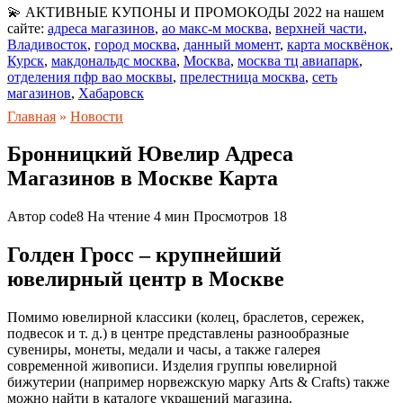
💫 АКТИВНЫЕ КУПОНЫ И ПРОМОКОДЫ 2022 на нашем
сайте:
адреса магазинов
,
ао макс-м москва
,
верхней части
,
Владивосток
,
город москва
,
данный момент
,
карта москвёнок
,
Курск
,
макдональдс москва
,
Москва
,
москва тц авиапарк
,
отделения пфр вао москвы
,
прелестница москва
,
сеть
магазинов
,
Хабаровск
Главная
»
Новости
Бронницкий Ювелир Адреса
Магазинов в Москве Карта
Автор
code8
На чтение
4 мин
Просмотров
18
Голден Гросс – крупнейший
ювелирный центр в Москве
Помимо ювелирной классики (колец, браслетов, сережек,
подвесок и т. д.) в центре представлены разнообразные
сувениры, монеты, медали и часы, а также галерея
современной живописи. Изделия группы ювелирной
бижутерии (например норвежскую марку Arts & Crafts) также
можно найти в каталоге украшений магазина.