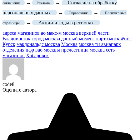
→
→
Согласие на обработку
соглашение
Реклама
персональных данных
→
→
Популярные
Справочник
→
Акции и коды в регионах
страницы
адреса магазинов
ао макс-м москва
верхней части
Владивосток
город москва
данный момент
карта москвёнок
Курск
макдональдс москва
Москва
москва тц авиапарк
отделения пфр вао москвы
прелестница москва
сеть
магазинов
Хабаровск
code8
Оцените автора