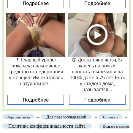
Подробнее
Подробнее
💊 Главный уролог
🔞 Достаточно четырёх
показала сильнейшее
капель на ночь и
средство от недержания
простата вылечится на
у женщин! Им оказалось
100% даже в 75 лет. Есть
натуральное...
у каждого дома,
называется...
Подробнее
Подробнее
→
→
→
Для правообладателей
Обратная связь
О проекте
Политика конфиденциальности сайта
→
Пользовательское