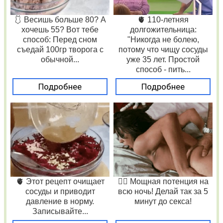
🩱 Весишь больше 80? А
🫀 110-летняя
хочешь 55? Вот тебе
долгожительница:
способ: Перед сном
"Никогда не болею,
съедай 100гр творога с
потому что чищу сосуды
обычной...
уже 35 лет. Простой
способ - пить...
Подробнее
Подробнее
🫀 Этот рецепт очищает
❤️‍🔥 Мощная потенция на
сосуды и приводит
всю ночь! Делай так за 5
давление в норму.
минут до секса!
Записывайте...