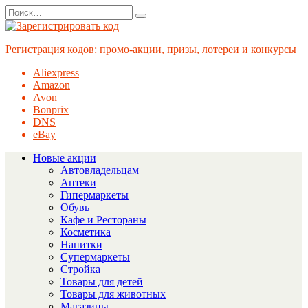
Перейти
Search
к
for:
содержанию
Регистрация кодов: промо-акции, призы, лотереи и конкурсы
Aliexpress
Amazon
Avon
Bonprix
DNS
eBay
Новые акции
Автовладельцам
Аптеки
Гипермаркеты
Обувь
Кафе и Рестораны
Косметика
Напитки
Супермаркеты
Стройка
Товары для детей
Товары для животных
Магазины