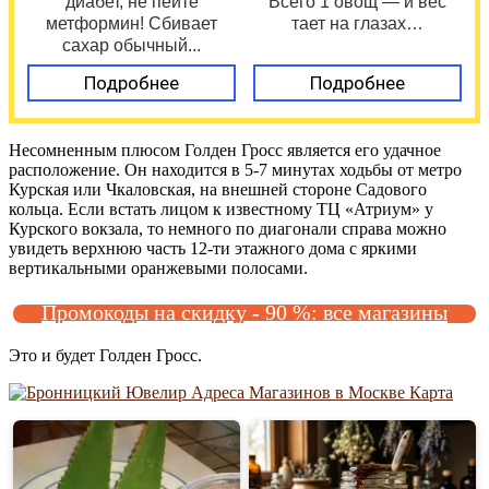
диабет, не пейте
Всего 1 овощ — и вес
метформин! Сбивает
тает на глазах…
сахар обычный...
Подробнее
Подробнее
Несомненным плюсом Голден Гросс является его удачное
расположение. Он находится в 5-7 минутах ходьбы от метро
Курская или Чкаловская, на внешней стороне Садового
кольца. Если встать лицом к известному ТЦ «Атриум» у
Курского вокзала, то немного по диагонали справа можно
увидеть верхнюю часть 12-ти этажного дома с яркими
вертикальными оранжевыми полосами.
Промокоды на скидку - 90 %: все магазины
Это и будет Голден Гросс.