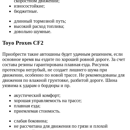
скоростном движении;
износостойкие;
бюджетные.
длинный тормозной путь;
высокий расход топлива;
довольно шумные.
Toyo Proxes CF2
Приобрести такие автошины будет удачным решением, если
основное время вы ездите по хорошей ровной дороге. За счет
состава резины гарантирована плавная езда. Рисунок
протектора негрубый, не создает лишнего шума при
движении, особенно по новой трассе. Не рекомендованы для
движения по влажной грунтовке, разбитой дороге. Шина
уязвима к ударам о бордюры и пр.
акустический комфорт;
хорошая управляемость на трассе;
плавная езда;
приемлемая стоимость.
слабая боковина;
не рассчитана для движения по грязи и плохой