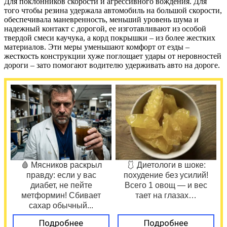
Для поклонников скорости и агрессивного вождения. Для
того чтобы резина удержала автомобиль на большой скорости,
обеспечивала маневренность, меньший уровень шума и
надежный контакт с дорогой, ее изготавливают из особой
твердой смеси каучука, а корд покрышки – из более жестких
материалов. Эти меры уменьшают комфорт от езды –
жесткость конструкции хуже поглощает удары от неровностей
дороги – зато помогают водителю удерживать авто на дороге.
🩸 Мясников раскрыл
🩱 Диетологи в шоке:
правду: если у вас
похудение без усилий!
диабет, не пейте
Всего 1 овощ — и вес
метформин! Сбивает
тает на глазах…
сахар обычный...
Подробнее
Подробнее