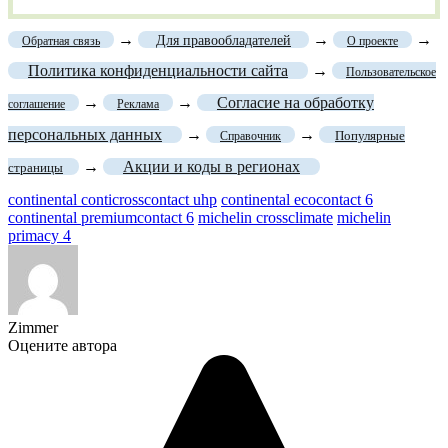
→
→
→
Для правообладателей
Обратная связь
О проекте
Политика конфиденциальности сайта
→
Пользовательское
→
→
Согласие на обработку
соглашение
Реклама
персональных данных
→
→
Популярные
Справочник
→
Акции и коды в регионах
страницы
continental conticrosscontact uhp
continental ecocontact 6
continental premiumcontact 6
michelin crossclimate
michelin
primacy 4
Zimmer
Оцените автора