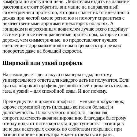
комфорта по доступной цене. Любителям ездить на дальние
расстояния стоит обратить внимание на направленный
симметричный протектор, который спасет их от внезапного
дождя при частой смене регионов и помогут справиться с
некачественными дорогами в некоторых областях. А
гонщикам и агрессивным водителям лучше всего подойдут
ассиметричные ненаправленные протекторы, которые стоят
дороже, чем симметричные, но предоставляют лучшее
сцепление с дорожным полотном и цепкость при резких
поворотах даже на большой скорости.
Широкий или узкий профиль
На самом деле – дело вкуса и манеры езды, поэтому
универсального ответа для каждого дать не получится. Если
кратко: широкий профиль для любителей придавить педаль
газа, а узкий – для спокойной езды. И вот почему.
Преимущества широкого профиля – меньше пробуксовок,
короче тормозной путь (площадь контакта больше) и
долговечность. Плюсы узкого профиля – большая
сопротивляемость аквапланированию благодаря быстрому
отводу воды от пятна контакта и доступность – разница в
цене для некоторых схожих по свойствам покрышек при
разной ширине протектора может отличаться в разы.