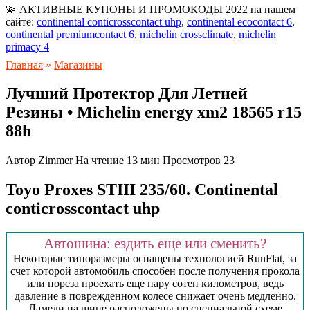
💫 АКТИВНЫЕ КУПОНЫ И ПРОМОКОДЫ 2022 на нашем
сайте:
continental conticrosscontact uhp
,
continental ecocontact 6
,
continental premiumcontact 6
,
michelin crossclimate
,
michelin
primacy 4
Главная
»
Магазины
Лучший Протектор Для Летней
Резины • Michelin energy xm2 18565 r15
88h
Автор
Zimmer
На чтение
13 мин
Просмотров
23
Toyo Proxes STIII 235/60. Continental
conticrosscontact uhp
Автошина: ездить еще или сменить?
Некоторые типоразмеры оснащены технологией RunFlat, за
счет которой автомобиль способен после получения прокола
или пореза проехать еще пару сотен километров, ведь
давление в поврежденном колесе снижает очень медленно.
Ламели на шине расположены по специальной схеме