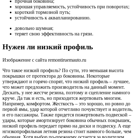
прочная боковина;
хорошая управляемость, устойчивость при поворотах;
короткий тормозной путь;
устойчивость к аквапланированию.
довольно шумная;
теряет свою эффективность на грязи.
Нужен ли низкий профиль
Изображение с сайта remontiruemauto.ru
Что такое низкий профиль? По сути, это меньшая высота
покрышки от протектора до боковины. Некоторые
утверждают и горячо спорят, что низкий профиль – лучшее,
что может предложить производитель на данный момент.
Дескать, у нее жестче резина, поэтому и сцепление намного
круче. Да так и есть, но приходится жертвовать многим.
Например, комфортом. Жесткость – это хорошо, но ровно до
первой ямы, удар которой отчетливо почувствует и водитель,
и его пассажиры. Также придется пожертвовать подвеской –
удары, которые амортизирует боковина обычных покрышек,
низкий профиль передает прямо на диски и подвеску. А еще
нгизкопрофильная летняя резина стоит намного больше, чем
обычная. Хотя выбор по-прежнему остается за водителем.