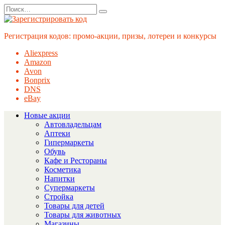
Перейти
Search
к
for:
содержанию
Регистрация кодов: промо-акции, призы, лотереи и конкурсы
Aliexpress
Amazon
Avon
Bonprix
DNS
eBay
Новые акции
Автовладельцам
Аптеки
Гипермаркеты
Обувь
Кафе и Рестораны
Косметика
Напитки
Супермаркеты
Стройка
Товары для детей
Товары для животных
Магазины