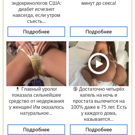
эндокринологов США:
минут до секса!
диабет исчезнет
навсегда, если утром
съесть...
Подробнее
Подробнее
💊 Главный уролог
🔞 Достаточно четырёх
показала сильнейшее
капель на ночь и
средство от недержания
простата вылечится на
у женщин! Им оказалось
100% даже в 75 лет. Есть
натуральное...
у каждого дома,
называется...
Подробнее
Подробнее