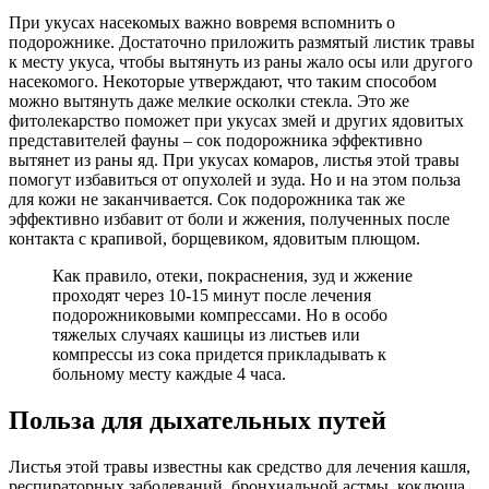
При укусах насекомых важно вовремя вспомнить о
подорожнике. Достаточно приложить размятый листик травы
к месту укуса, чтобы вытянуть из раны жало осы или другого
насекомого. Некоторые утверждают, что таким способом
можно вытянуть даже мелкие осколки стекла. Это же
фитолекарство поможет при укусах змей и других ядовитых
представителей фауны – сок подорожника эффективно
вытянет из раны яд. При укусах комаров, листья этой травы
помогут избавиться от опухолей и зуда. Но и на этом польза
для кожи не заканчивается. Сок подорожника так же
эффективно избавит от боли и жжения, полученных после
контакта с крапивой, борщевиком, ядовитым плющом.
Как правило, отеки, покраснения, зуд и жжение
проходят через 10-15 минут после лечения
подорожниковыми компрессами. Но в особо
тяжелых случаях кашицы из листьев или
компрессы из сока придется прикладывать к
больному месту каждые 4 часа.
Польза для дыхательных путей
Листья этой травы известны как средство для лечения кашля,
респираторных заболеваний, бронхиальной астмы, коклюша,