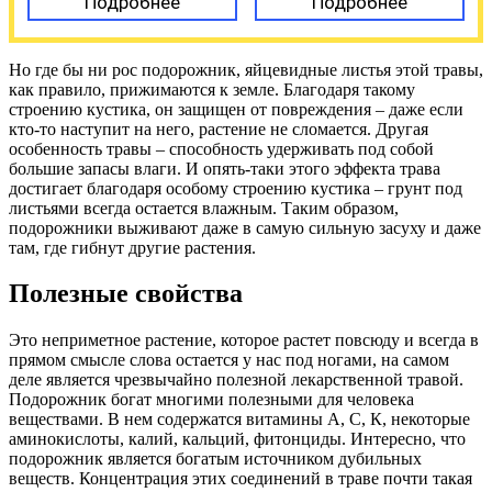
Подробнее
Подробнее
Но где бы ни рос подорожник, яйцевидные листья этой травы,
как правило, прижимаются к земле. Благодаря такому
строению кустика, он защищен от повреждения – даже если
кто-то наступит на него, растение не сломается. Другая
особенность травы – способность удерживать под собой
большие запасы влаги. И опять-таки этого эффекта трава
достигает благодаря особому строению кустика – грунт под
листьями всегда остается влажным. Таким образом,
подорожники выживают даже в самую сильную засуху и даже
там, где гибнут другие растения.
Полезные свойства
Это неприметное растение, которое растет повсюду и всегда в
прямом смысле слова остается у нас под ногами, на самом
деле является чрезвычайно полезной лекарственной травой.
Подорожник богат многими полезными для человека
веществами. В нем содержатся витамины А, С, К, некоторые
аминокислоты, калий, кальций, фитонциды. Интересно, что
подорожник является богатым источником дубильных
веществ. Концентрация этих соединений в траве почти такая