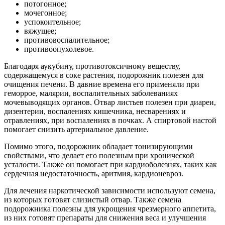
потогонное;
мочегонное;
успокоительное;
вяжущее;
противовоспалительное;
противоопухолевое.
Благодаря аукубину, противотоксичному веществу,
содержащемуся в соке растения, подорожник полезен для
очищения печени. В давние времена его применяли при
геморрое, малярии, воспалительных заболеваниях
мочевыводящих органов. Отвар листьев полезен при диареи,
дизентерии, воспалениях кишечника, несварениях и
отравлениях, при воспалениях в почках. А спиртовой настой
помогает снизить артериальное давление.
Помимо этого, подорожник обладает тонизирующими
свойствами, что делает его полезным при хронической
усталости. Также он помогает при кардиоболезнях, таких как
сердечная недостаточность, аритмия, кардионевроз.
Для лечения наркотической зависимости используют семена,
из которых готовят слизистый отвар. Также семена
подорожника полезны для укрощения чрезмерного аппетита,
из них готовят препараты для снижения веса и улучшения