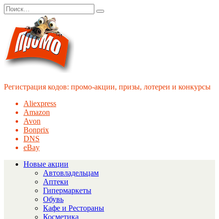
Перейти
Search
к
for:
содержанию
Регистрация кодов: промо-акции, призы, лотереи и конкурсы
Aliexpress
Amazon
Avon
Bonprix
DNS
eBay
Новые акции
Автовладельцам
Аптеки
Гипермаркеты
Обувь
Кафе и Рестораны
Косметика