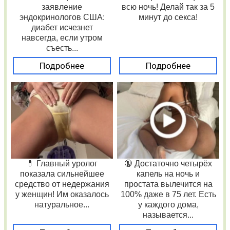
заявление
всю ночь! Делай так за 5
эндокринологов США:
минут до секса!
диабет исчезнет
навсегда, если утром
съесть...
Подробнее
Подробнее
💊 Главный уролог
🔞 Достаточно четырёх
показала сильнейшее
капель на ночь и
средство от недержания
простата вылечится на
у женщин! Им оказалось
100% даже в 75 лет. Есть
натуральное...
у каждого дома,
называется...