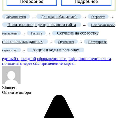
Подробнее
Подробнее
→
→
→
Для правообладателей
Обратная связь
О проекте
Политика конфиденциальности сайта
→
Пользовательское
→
→
Согласие на обработку
соглашение
Реклама
персональных данных
→
→
Популярные
Справочник
→
Акции и коды в регионах
страницы
единый проездной
оформление и тарифы
пополнение счета
пополнить через смс
применение карты
Zimmer
Оцените автора