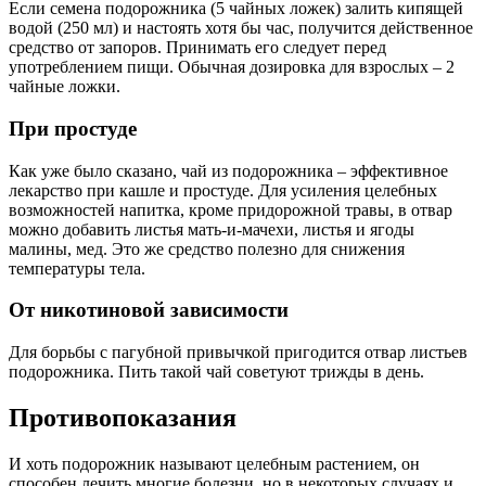
Если семена подорожника (5 чайных ложек) залить кипящей
водой (250 мл) и настоять хотя бы час, получится действенное
средство от запоров. Принимать его следует перед
употреблением пищи. Обычная дозировка для взрослых – 2
чайные ложки.
При простуде
Как уже было сказано, чай из подорожника – эффективное
лекарство при кашле и простуде. Для усиления целебных
возможностей напитка, кроме придорожной травы, в отвар
можно добавить листья мать-и-мачехи, листья и ягоды
малины, мед. Это же средство полезно для снижения
температуры тела.
От никотиновой зависимости
Для борьбы с пагубной привычкой пригодится отвар листьев
подорожника. Пить такой чай советуют трижды в день.
Противопоказания
И хоть подорожник называют целебным растением, он
способен лечить многие болезни, но в некоторых случаях и