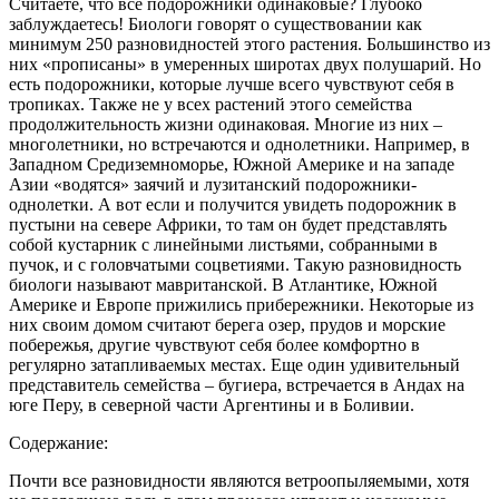
Считаете, что все подорожники одинаковые? Глубоко
заблуждаетесь! Биологи говорят о существовании как
минимум 250 разновидностей этого растения. Большинство из
них «прописаны» в умеренных широтах двух полушарий. Но
есть подорожники, которые лучше всего чувствуют себя в
тропиках. Также не у всех растений этого семейства
продолжительность жизни одинаковая. Многие из них –
многолетники, но встречаются и однолетники. Например, в
Западном Средиземноморье, Южной Америке и на западе
Азии «водятся» заячий и лузитанский подорожники-
однолетки. А вот если и получится увидеть подорожник в
пустыни на севере Африки, то там он будет представлять
собой кустарник с линейными листьями, собранными в
пучок, и с головчатыми соцветиями. Такую разновидность
биологи называют мавританской. В Атлантике, Южной
Америке и Европе прижились прибережники. Некоторые из
них своим домом считают берега озер, прудов и морские
побережья, другие чувствуют себя более комфортно в
регулярно затапливаемых местах. Еще один удивительный
представитель семейства – бугиера, встречается в Андах на
юге Перу, в северной части Аргентины и в Боливии.
Содержание:
Почти все разновидности являются ветроопыляемыми, хотя