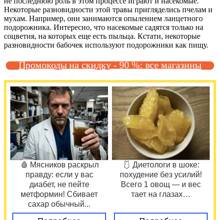
не последнюю роль в этом процессе играют и насекомые.
Некоторые разновидности этой травы пригляделись пчелам и
мухам. Например, они занимаются опылением ланцетного
подорожника. Интересно, что насекомые садятся только на
соцветия, на которых еще есть пыльца. Кстати, некоторые
разновидности бабочек используют подорожники как пищу.
Промокоды на скидку - 90 %: все магазины
🩸 Мясников раскрыл
🩱 Диетологи в шоке:
правду: если у вас
похудение без усилий!
диабет, не пейте
Всего 1 овощ — и вес
метформин! Сбивает
тает на глазах…
сахар обычный...