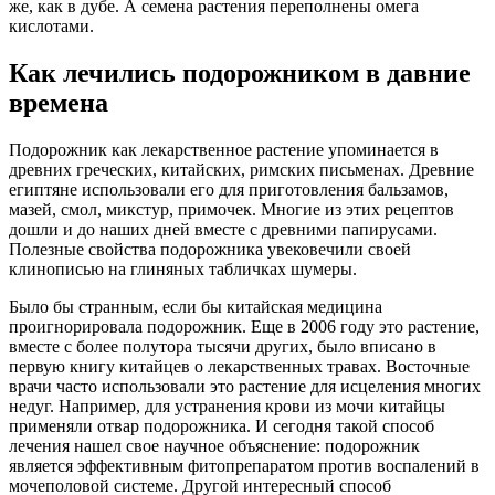
же, как в дубе. А семена растения переполнены омега
кислотами.
Как лечились подорожником в давние
времена
Подорожник как лекарственное растение упоминается в
древних греческих, китайских, римских письменах. Древние
египтяне использовали его для приготовления бальзамов,
мазей, смол, микстур, примочек. Многие из этих рецептов
дошли и до наших дней вместе с древними папирусами.
Полезные свойства подорожника увековечили своей
клинописью на глиняных табличках шумеры.
Было бы странным, если бы китайская медицина
проигнорировала подорожник. Еще в 2006 году это растение,
вместе с более полутора тысячи других, было вписано в
первую книгу китайцев о лекарственных травах. Восточные
врачи часто использовали это растение для исцеления многих
недуг. Например, для устранения крови из мочи китайцы
применяли отвар подорожника. И сегодня такой способ
лечения нашел свое научное объяснение: подорожник
является эффективным фитопрепаратом против воспалений в
мочеполовой системе. Другой интересный способ