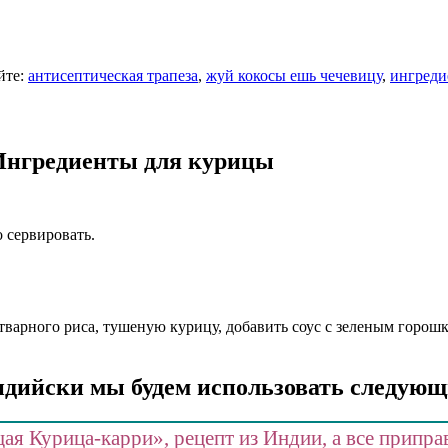
йте:
антисептическая трапеза
,
жуй кокосы ешь чечевицу
,
ингреди
Ингредиенты для курицы
о сервировать.
арного риса, тушеную курицу, добавить соус с зеленым горошк
дийски мы будем использовать следующ
я Курица-карри», рецепт из Индии, а все припра