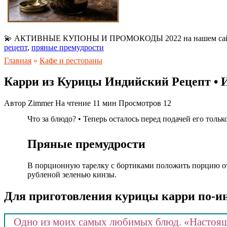
💫 АКТИВНЫЕ КУПОНЫ И ПРОМОКОДЫ 2022 на нашем са
рецепт
,
пряные премудрости
Главная
»
Кафе и рестораны
Карри из Курицы Индийский Рецепт • 
Автор
Zimmer
На чтение
11 мин
Просмотров
12
Что за блюдо? • Теперь осталось перед подачей его тольк
Пряные премудрости
В порционную тарелку с бортиками положить порцию отв
рубленой зеленью кинзы.
Для приготовления курицы карри по-ин
Одно из моих самых любимых блюд. «Настояща