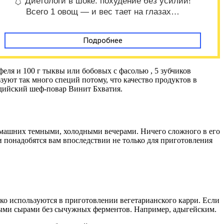
🩱 Диетологи в шоке: похудение без усилий!
Всего 1 овощ — и вес тает на глазах…
Подробнее
феля и 100 г тыквы или бобовых с фасолью , 5 зубчиков
ьзуют так много специй потому, что качество продуктов в
ндийский шеф-повар Винит Бхватия.
домашних темными, холодными вечерами. Ничего сложного в его
и понадобятся вам впоследствии не только для приготовления
ко используются в приготовлении вегетарианского карри. Если
ными сырами без сычужных ферментов. Например, адыгейским.