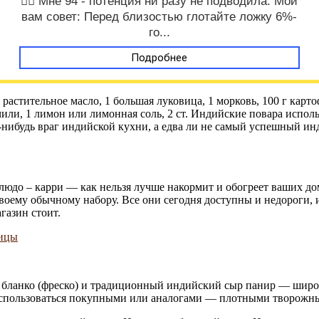
❤️‍🔥 Мне 94 - потенция ни разу не подводила. Мой
вам совет: Перед близостью глотайте ложку 6%-
го...
Подробнее
растительное масло, 1 большая луковица, 1 морковь, 100 г карто
чили, 1 лимон или лимонная соль, 2 ст. Индийские повара испол
й-нибудь враг индийской кухни, а едва ли не самый успешный и
блюдо – карри — как нельзя лучше накормит и обогреет ваших 
своему обычному набору. Все они сегодня доступны и недороги, 
газин стоит.
о бланко (фреско) и традиционный индийский сыр панир — широ
 воспользоваться покупными или аналогами — плотными творож