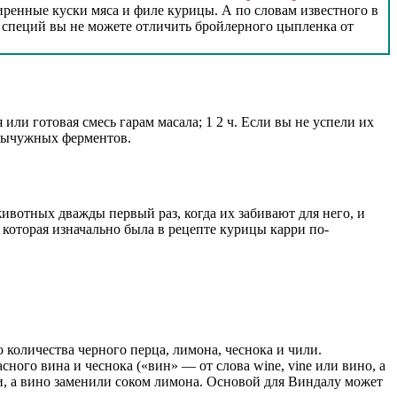
иренные куски мяса и филе курицы. А по словам известного в
 специй вы не можете отличить бройлерного цыпленка от
ли готовая смесь гарам масала; 1 2 ч. Если вы не успели их
 сычужных ферментов.
ивотных дважды первый раз, когда их забивают для него, и
 которая изначально была в рецепте курицы карри по-
 количества черного перца, лимона, чеснока и чили.
ого вина и чеснока («вин» — от слова wine, vine или вино, а
ии, а вино заменили соком лимона. Основой для Виндалу может