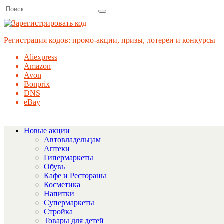
Перейти
Search
к
for:
содержанию
Регистрация кодов: промо-акции, призы, лотереи и конкурсы
Aliexpress
Amazon
Avon
Bonprix
DNS
eBay
Новые акции
Автовладельцам
Аптеки
Гипермаркеты
Обувь
Кафе и Рестораны
Косметика
Напитки
Супермаркеты
Стройка
Товары для детей