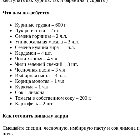
выступать как курица, так и баранина. ( скрыть )
Что нам потребуется
Куриные грудки – 600 г
Лук репчатый – 2 шт
Семена горчицы – 2 ч.л.
Универсальная масала – 3 ч.л.
Семена кумина зира – 1 ч.л.
Кардамон – 4 шт.
Чили хлопья – 4 ч.л.
Чили зеленый свежий – 3 шт.
Чесночная паста – 3 ч.л.
Имбирная паста – 3 ч.л.
Корица молотая – 1 ч.л.
Куркума – 1 ч.л.
Сок 1 лимона
Томаты в собственном соку – 200 г.
Картофель – 2 шт.
Как готовить виндалу карри
Смешайте специи, чесночную, имбирную пасту и сок лимона и 
ночь.