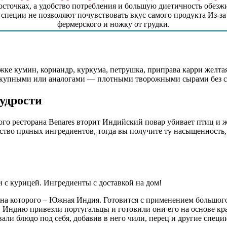
косточках, а удобство потребления и большую диетичность обезж
специи не позволяют почувствовать вкус самого продукта Из-за
фермерского и ножку от грудки.
е кумин, кориандр, куркума, петрушка, приправа карри желтая и
я покупными или аналогами — плотными творожными сырами без
удрости
го ресторана Benares вторит Индийский повар убивает птиц и ж
ство пряных ингредиентов, тогда вы получите ту насыщенность,
 с курицей. Ингредиенты с доставкой на дом!
ина которого – Южная Индия. Готовится с применением большого
Индию привезли португальцы и готовили они его на основе красн
вали блюдо под себя, добавив в него чили, перец и другие спец