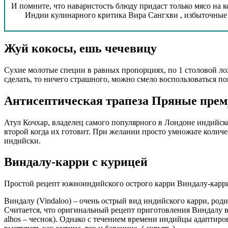
И помните, что наваристость блюду придаст только мясо на 
Индии кулинарного критика Вира Сангхви , избыточные 
Жуй кокосы, ешь чечевицу
Сухие молотые специи в равных пропорциях, по 1 столовой ложк
сделать, то ничего страшного, можно смело воспользоватьс
Антисептическая трапеза Пряные прем
Атул Кочхар, владелец самого популярного в Лондоне индийско
второй когда их готовит. При желании просто умножьте количе
индийски.
Виндалу-карри с курицей
Простой рецепт южноиндийского острого карри Виндалу-карри
Виндалу (Vindaloo) – очень острый вид индийского карри, род
Считается, что оригинальный рецепт приготовления Виндалу в 
alhos – чеснок). Однако с течением времени индийцы адаптиро