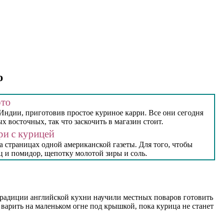
ю
ото
 Индии, приготовив простое куриное карри. Все они сегодня
 восточных, так что заскочить в магазин стоит.
ри с курицей
а страницах одной американской газеты. Для того, чтобы
ец и помидор, щепотку молотой зиры и соль.
 традиции английской кухни научили местных поваров готовить
и варить на маленьком огне под крышкой, пока курица не станет