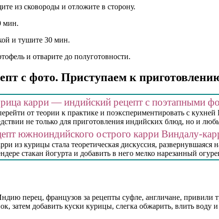
ите из сковороды и отложите в сторону.
0 мин.
кой и тушите 30 мин.
тофель и отварите до полуготовности.
епт с фото. Приступаем к приготовлени
рица карри — индийский рецепт с поэтапными ф
 перейти от теории к практике и поэкспериментировать с кухней
дствии не только для приготовления индийских блюд, но и любых
епт южноиндийского острого карри Виндалу-кар
ри из курицы стала теоретическая дискуссия, развернувшаяся н
ендере стакан йогурта и добавить в него мелко нарезанный огур
 Индию перец, французов за рецепты суфле, англичане, привили
ок, затем добавить куски курицы, слегка обжарить, влить воду 