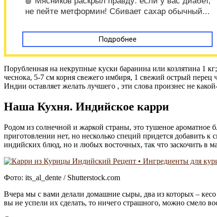
🩸 Мясников раскрыл правду: если у вас диабет,
не пейте метформин! Сбивает сахар обычный...
Подробнее
Порубленная на некрупные куски баранина или козлятина 1 кг; 
чеснока, 5-7 см корня свежего имбиря, 1 свежий острый перец 
Индии оставляет желать лучшего , эти слова произнес не како
Наша Кухня. Индийское карри
Родом из солнечной и жаркой страны, это тушеное ароматное 
приготовлении нет, но несколько специй придется добавить к 
индийских блюд, но и любых восточных, так что заскочить в ма
Фото: its_al_dente / Shutterstock.com
Вчера мы с вами делали домашние сыры, два из которых – кес
вы не успели их сделать, то ничего страшного, можно смело