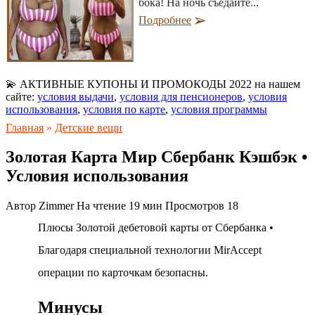
бока! На ночь съедайте...
Подробнее
💫 АКТИВНЫЕ КУПОНЫ И ПРОМОКОДЫ 2022 на нашем
сайте:
условия выдачи
,
условия для пенсионеров
,
условия
использования
,
условия по карте
,
условия программы
Главная
»
Детские вещи
Золотая Карта Мир Сбербанк Кэшбэк •
Условия использования
Автор
Zimmer
На чтение
19 мин
Просмотров
18
Плюсы Золотой дебетовой карты от Сбербанка •
Благодаря специальной технологии MirAccept
операции по карточкам безопасны.
Минусы