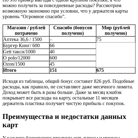
можно получить за повседневные расходы? Рассмотрим
возможную экономию при условии, что у держателя карты
уровень “Огромное спасибо”.
Магазин / рублей
Спасибо (бонусов
Мир (рублей
потрачено
получено)
получено)
Аптека 36,6 / 1500
–
75
Бургер Кинг/ 600
66
Gett такси/1000
40
O polo/12000
600
Ozon/1500
45
Итого
151
675
Исходя из таблицы, общий бонус составит 826 руб. Подобные
расходы, как правило, не составляют даже месячного лимита.
Доход может быть в разы больше. Даже за месяц кэшбэк
покрывает все расходы на карту, остальные 11 месяцев
держатель пластика получает чистую прибыль с покупок.
Преимущества и недостатки данных
карт
У каждого банковского продукта есть плюсы и минусы,