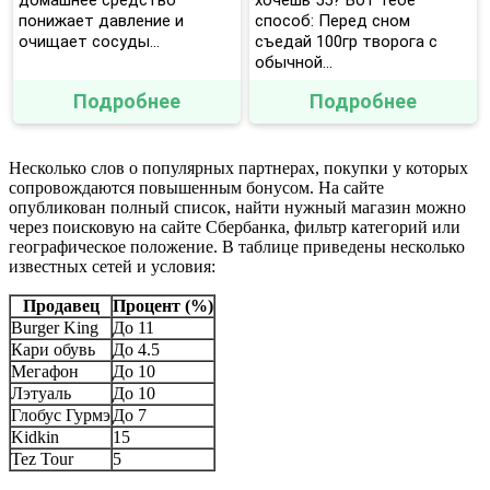
домашнее средство
хочешь 55? Вот тебе
понижает давление и
способ: Перед сном
очищает сосуды...
съедай 100гр творога с
обычной...
Подробнее
Подробнее
Несколько слов о популярных партнерах, покупки у которых
сопровождаются повышенным бонусом. На сайте
опубликован полный список, найти нужный магазин можно
через поисковую на сайте Сбербанка, фильтр категорий или
географическое положение. В таблице приведены несколько
известных сетей и условия:
Продавец
Процент (%)
Burger King
До 11
Кари обувь
До 4.5
Мегафон
До 10
Лэтуаль
До 10
Глобус Гурмэ
До 7
Kidkin
15
Tez Tour
5