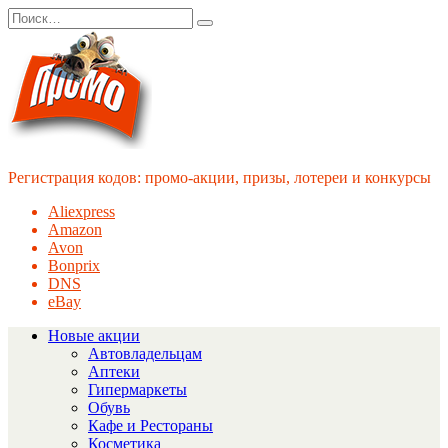
Перейти
Search
к
for:
содержанию
Регистрация кодов: промо-акции, призы, лотереи и конкурсы
Aliexpress
Amazon
Avon
Bonprix
DNS
eBay
Новые акции
Автовладельцам
Аптеки
Гипермаркеты
Обувь
Кафе и Рестораны
Косметика