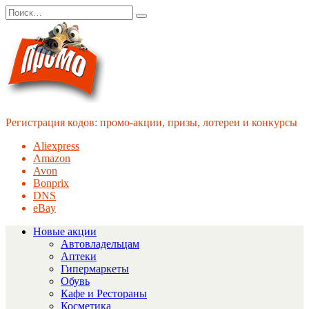
Перейти
Search
к
for:
содержанию
Регистрация кодов: промо-акции, призы, лотереи и конкурсы
Aliexpress
Amazon
Avon
Bonprix
DNS
eBay
Новые акции
Автовладельцам
Аптеки
Гипермаркеты
Обувь
Кафе и Рестораны
Косметика