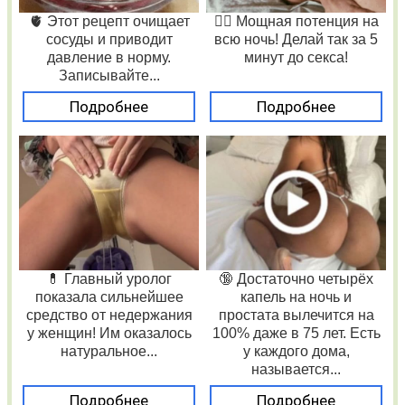
🫀 Этот рецепт очищает
❤️‍🔥 Мощная потенция на
сосуды и приводит
всю ночь! Делай так за 5
давление в норму.
минут до секса!
Записывайте...
Подробнее
Подробнее
💊 Главный уролог
🔞 Достаточно четырёх
показала сильнейшее
капель на ночь и
средство от недержания
простата вылечится на
у женщин! Им оказалось
100% даже в 75 лет. Есть
натуральное...
у каждого дома,
называется...
Подробнее
Подробнее