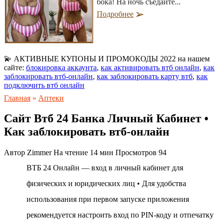
бока! На ночь съедайте...
Подробнее
💫 АКТИВНЫЕ КУПОНЫ И ПРОМОКОДЫ 2022 на нашем
сайте:
блокировка аккаунта
,
как активировать втб онлайн
,
как
заблокировать втб-онлайн
,
как заблокировать карту втб
,
как
подключить втб онлайн
Главная
»
Аптеки
Сайт Втб 24 Банка Личный Кабинет •
Как заблокировать втб-онлайн
Автор
Zimmer
На чтение
14 мин
Просмотров
94
ВТБ 24 Онлайн — вход в личный кабинет для
физических и юридических лиц • Для удобства
использования при первом запуске приложения
рекомендуется настроить вход по PIN-коду и отпечатку