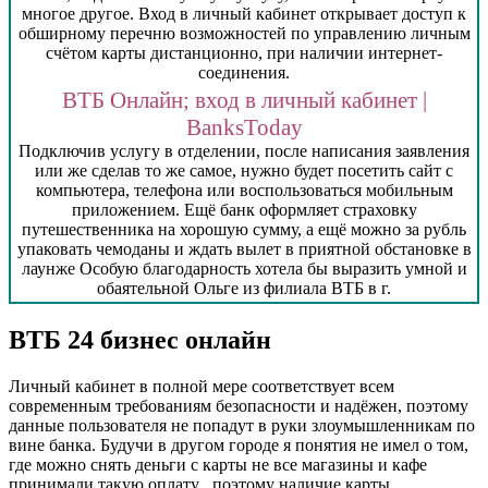
многое другое. Вход в личный кабинет открывает доступ к
обширному перечню возможностей по управлению личным
счётом карты дистанционно, при наличии интернет-
соединения.
ВТБ Онлайн; вход в личный кабинет |
BanksToday
Подключив услугу в отделении, после написания заявления
или же сделав то же самое, нужно будет посетить сайт с
компьютера, телефона или воспользоваться мобильным
приложением. Ещё банк оформляет страховку
путешественника на хорошую сумму, а ещё можно за рубль
упаковать чемоданы и ждать вылет в приятной обстановке в
лаунже Особую благодарность хотела бы выразить умной и
обаятельной Ольге из филиала ВТБ в г.
ВТБ 24 бизнес онлайн
Личный кабинет в полной мере соответствует всем
современным требованиям безопасности и надёжен, поэтому
данные пользователя не попадут в руки злоумышленникам по
вине банка. Будучи в другом городе я понятия не имел о том,
где можно снять деньги с карты не все магазины и кафе
принимали такую оплату , поэтому наличие карты